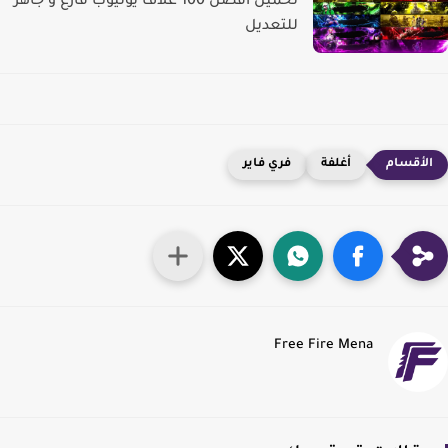
تحميل أفضل 100 غلاف يوتيوب فارغ و جاهز
للتعديل
أغلفة
فري فاير
Free Fire Mena